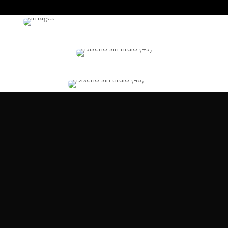
Nuestros Servicios
Reparamos con epoxy y tecnología avanzada, sin escombros ni
molestias