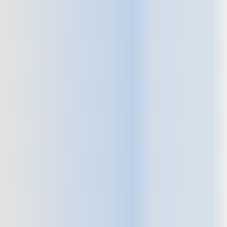
🔍
Detección precisa de fugas sin
romper
Gracias a cámaras de
inspección y herramientas de
alta tecnología, localizamos la
fuga exacta sin dañar la
estructura. No hay necesidad
de hacer agujeros “de prueba”.
Todo es controlado, preciso y
sin sorpresas.
💰
Ahorro de hasta un 60% en costes
Al evitar obras, también eliminas
gastos asociados a albañiles,
escombros, materiales de
construcción y tiempo extra de
trabajo. Solo pagas por la solución