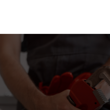
Fontanería y
rehabilitación de
bajantes
SIN
OBRAS
Reparadores Oficiales de Santalucía |
Ahorra hasta un 60% | 10 años de Garantia