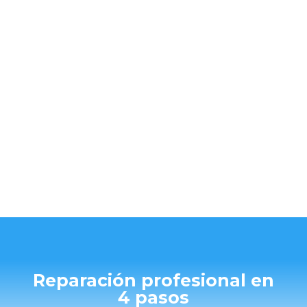
se adhiere a las paredes interiores
de la tubería, creando una nueva
tubería dentro de la existente.
Reparación profesional en
4 pasos