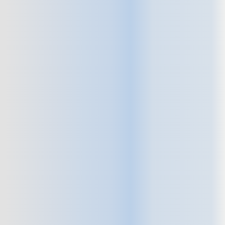
una muestra real
del estado
en el que se encontraban las
tuberías antes de aplicar
nuestro sistema, y cómo
quedan después del
tratamiento con nuestra
tecnología de
reparación sin
obras
. Así podrás ver por ti
mismo la diferencia y la calidad
de los resultados.
Confía en un servicio limpio,
rápido y duradero, ideal para
comunidades de vecinos,
edificios antiguos o
instalaciones que no pueden
permitirse interrupciones.