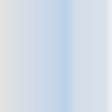
sistema de
REHABILITACIÓN DE
BAJANTES
¿Estás considerando reparar
las bajantes de tu comunidad,
vivienda o edificio terciario? En
Grupo Pizarro
te ofrecemos
una solución eficaz y sin
complicaciones:
rehabilitamos
las bajantes sin necesidad de
hacer obras
, evitando ruidos,
escombros y molestias para
los vecinos o usuarios del
edificio.
Cuando visitemos tu
propiedad,
te mostraremos