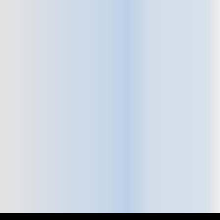
real al problema, no por destruir y
volver a construir lo que ya tienes.
🧪
Reparación con resina Epoxy®
homologada
Utilizamos una resina de alta
resistencia, certificada y diseñada
para crear una nueva tubería
dentro de la antigua. Soporta
presión, calor y corrosión,
garantizando una vida útil
prolongada y sin riesgo de
contaminación.