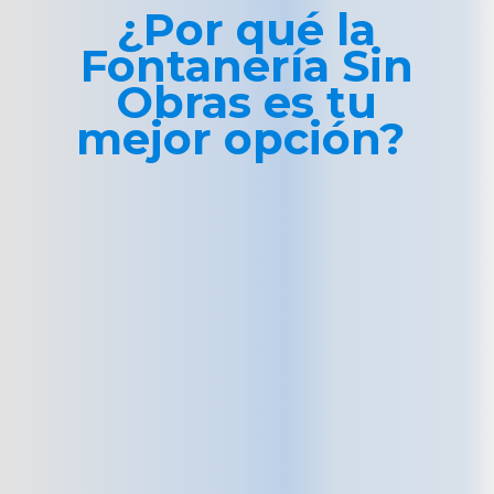
¿Por qué la
Fontanería Sin
Obras es tu
mejor opción?
🛠
Sin obras ni molestias
cámara
Olvídate del martillo, el polvo y
el caos. Nuestra tecnología nos
permite reparar desde dentro
de la tubería sin necesidad de
levantar suelos, romper
paredes ni desmontar
instalaciones. Es una
intervención limpia, discreta y
sin alterar tu día a día.